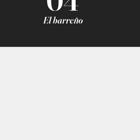
04
El barreño