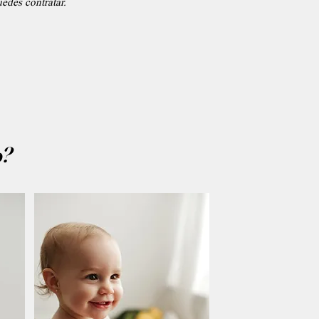
edes contratar.
o?