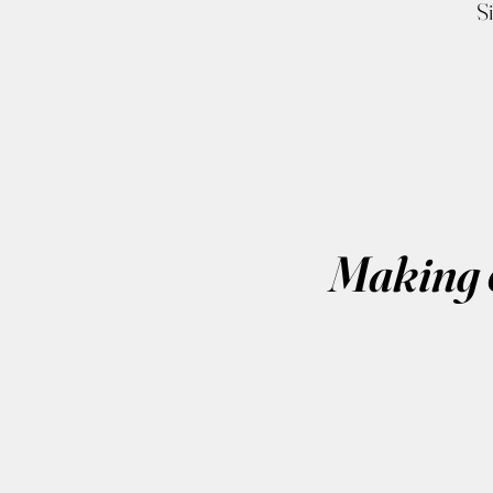
Si
Making o