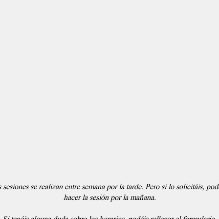
 sesiones se realizan entre semana por la tarde. Pero si lo solicitáis, p
hacer la sesión por la mañana.
Si tenéis alguna duda sobre los horarios, podéis rellenar el formulario.