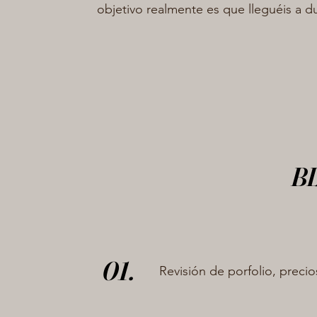
objetivo realmente es que lleguéis a dup
B
01.
Revisión de porfolio, precio