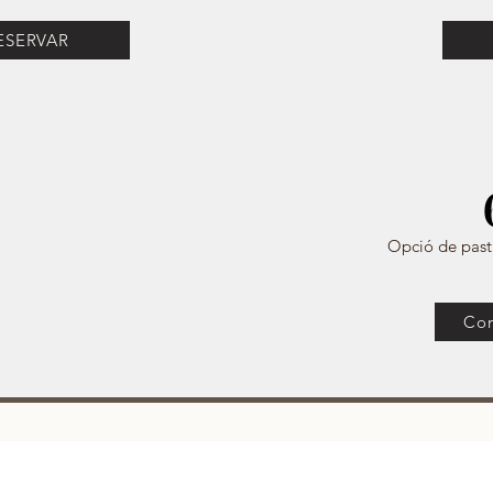
ESERVAR
Opció de pastí
Con