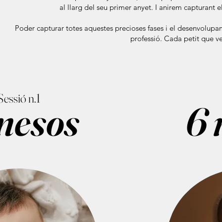
al llarg del seu primer anyet. I anirem capturant 
Poder capturar totes aquestes precioses fases i el desenvolup
professió. Cada petit que ve
Sessió n.1
mesos
6 