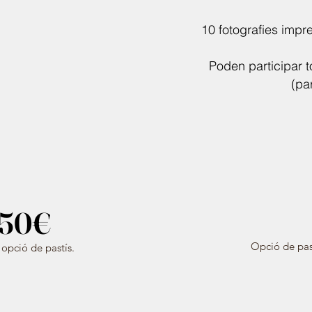
10 fotografies impr
Poden participar t
(pa
50€
Opció de past
 opció de pastís.