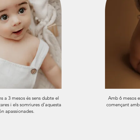
s a 3 mesos és sens dubte el
Amb 6 mesos el
ares i els somriures d'aquesta
començant amb l
són apassionades.