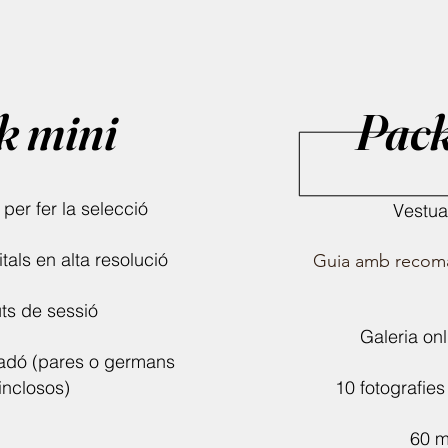
k mini
Pa
c
 per fer la selecció
​Vestua
itals en alta resolució
Guia amb recoman
ts de sessió
Galeria
onl
nadó (pares o germans
inclosos)
10 fotografies 
60 m