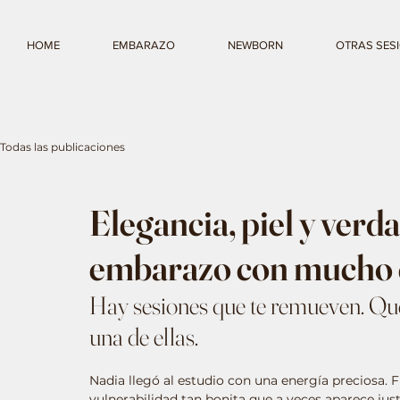
HOME
EMBARAZO
NEWBORN
OTRAS SES
Todas las publicaciones
Elegancia, piel y verd
embarazo con mucho 
Hay sesiones que te remueven. Que
una de ellas.
Nadia llegó al estudio con una energía preciosa. 
vulnerabilidad tan bonita que a veces aparece jus